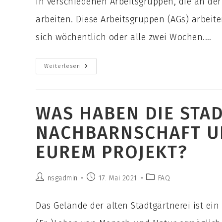
in verschiedenen Arbeitsgruppen, die an de
arbeiten. Diese Arbeitsgruppen (AGs) arbei
sich wöchentlich oder alle zwei Wochen.…
Wie
Weiterlesen
Seid
Ihr
Organisiert?
WAS HABEN DIE STAD
NACHBARNSCHAFT U
EUREM PROJEKT?
Beitrags-
Beitrag
Beitrags-
nsgadmin
17. Mai 2021
FAQ
Autor:
veröffentlicht:
Kategorie:
Das Gelände der alten Stadtgärtnerei ist e