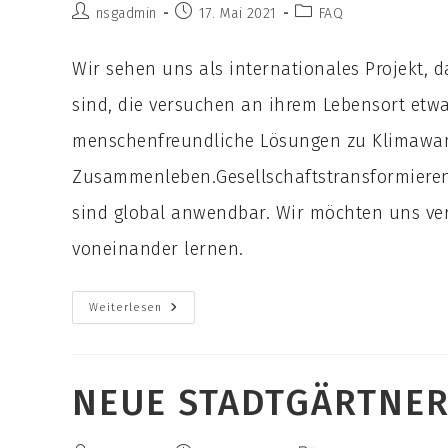
Beitrags-
Beitrag
Beitrags-
nsgadmin
17. Mai 2021
FAQ
Autor:
veröffentlicht:
Kategorie:
Wir sehen uns als internationales Projekt, 
sind, die versuchen an ihrem Lebensort etw
menschenfreundliche Lösungen zu Klimawande
Zusammenleben.Gesellschaftstransformieren
sind global anwendbar. Wir möchten uns ve
voneinander lernen.
Warum
Weiterlesen
Seht
Ihr
Euch
Als
Internationales
NEUE STADTGÄRTNER
Pilotprojekt?