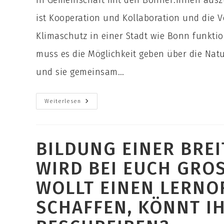
in Gemeinschaft mit den Bonner:innen auszu
ist Kooperation und Kollaboration und die V
Klimaschutz in einer Stadt wie Bonn funkti
muss es die Möglichkeit geben über die Nat
und sie gemeinsam…
Warum
Weiterlesen
Ist
Euch
Die
Verbindung
Von
BILDUNG EINER BREI
Wohnen,
Lernen
Und
WIRD BEI EUCH GROS
Ernähren
Wichtig?
OLLT EINEN LERNOR
CHAFFEN, KÖNNT IHR