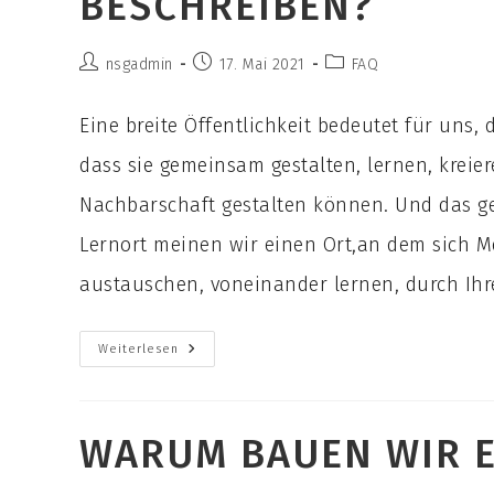
ESCHREIBEN?
Beitrags-
Beitrag
Beitrags-
nsgadmin
17. Mai 2021
FAQ
Autor:
veröffentlicht:
Kategorie:
Eine breite Öffentlichkeit bedeutet für uns
dass sie gemeinsam gestalten, lernen, kreie
Nachbarschaft gestalten können. Und das ge
Lernort meinen wir einen Ort,an dem sich M
austauschen, voneinander lernen, durch Ihr
Bildung
Weiterlesen
Einer
Breiten
Öffentlichkeit
Wird
Bei
WARUM BAUEN WIR E
Euch
Groß
Geschrieben
Und