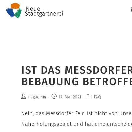
Zum
Inhalt
springen
IST DAS MESSDORFE
BEBAUUNG BETROFF
Beitrags-
Beitrag
Beitrags-
nsgadmin
17. Mai 2021
FAQ
Autor:
veröffentlicht:
Kategorie:
Nein, das Messdorfer Feld ist nicht von unse
Naherholungsgebiet und hat eine entscheiden