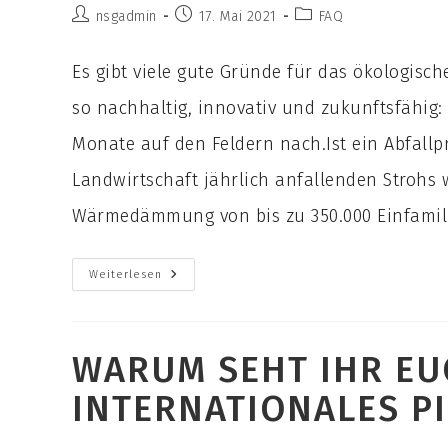
Ihr
Beitrags-
Beitrag
Beitrags-
nsgadmin
17. Mai 2021
FAQ
Wollt
Autor:
veröffentlicht:
Kategorie:
Einen
Lernort
Für
Es gibt viele gute Gründe für das ökologisc
Menschen
Schaffen,
so nachhaltig, innovativ und zukunftsfähig:
Könnt
Ihr
Das
Monate auf den Feldern nach.Ist ein Abfallpr
Näher
Beschreiben?
Landwirtschaft jährlich anfallenden Strohs 
Wärmedämmung von bis zu 350.000 Einfamili
Warum
Weiterlesen
Bauen
Wir
Eigentlich
Mit
Stroh?
WARUM SEHT IHR EU
INTERNATIONALES P