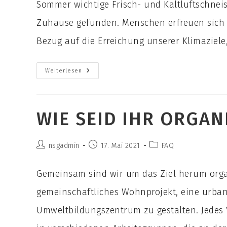
Sommer wichtige Frisch- und Kaltluftschneis
Zuhause gefunden. Menschen erfreuen sich h
Bezug auf die Erreichung unserer Klimaziele, 
Ist
Weiterlesen
Das
Messdorfer
Feld
Von
Eurer
WIE SEID IHR ORGAN
Bebauung
Betroffen?
Beitrags-
Beitrag
Beitrags-
nsgadmin
17. Mai 2021
FAQ
Autor:
veröffentlicht:
Kategorie:
Gemeinsam sind wir um das Ziel herum organ
gemeinschaftliches Wohnprojekt, eine urban
Umweltbildungszentrum zu gestalten. Jedes 