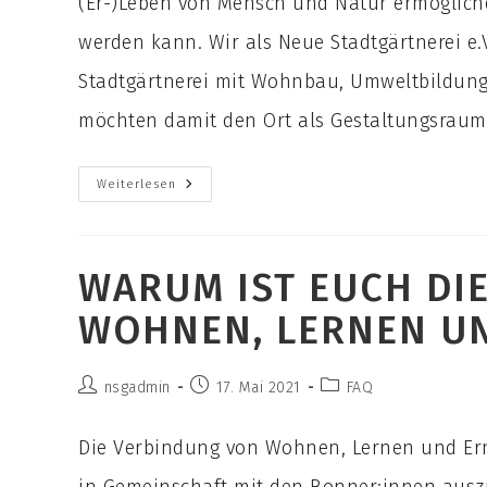
(Er-)Leben von Mensch und Natur ermögliche
werden kann. Wir als Neue Stadtgärtnerei e
Stadtgärtnerei mit Wohnbau, Umweltbildung
möchten damit den Ort als Gestaltungsraum 
Was
Weiterlesen
Haben
Die
Stadt
Bonn,
Die
WARUM IST EUCH DI
Nachbarnschaft
Und
Besuchende
WOHNEN, LERNEN U
Von
Eurem
Projekt?
Beitrags-
Beitrag
Beitrags-
nsgadmin
17. Mai 2021
FAQ
Autor:
veröffentlicht:
Kategorie:
Die Verbindung von Wohnen, Lernen und Er