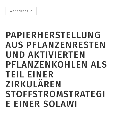
Was
Weiterlesen
Sagt
Ihr
Zu
Der
Idee
PAPIERHERSTELLUNG
Auf
Dem
Gelände
AUS PFLANZENRESTEN
Eine
Kleingartenanlage,
Ein
UND AKTIVIERTEN
Ökozentrum
Oder
Gemeinschaftliches
PFLANZENKOHLEN ALS
Gärtnern
Umzusetzen?
TEIL EINER
ZIRKULÄREN
STOFFSTROMSTRATEGI
E EINER SOLAWI