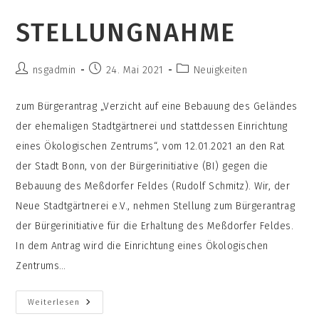
Aktivierten
Pflanzenkohlen
STELLUNGNAHME
Als
Teil
Einer
Zirkulären
Stoffstromstrategie
Beitrags-
Beitrag
Beitrags-
nsgadmin
24. Mai 2021
Neuigkeiten
Einer
Autor:
veröffentlicht:
Kategorie:
SoLaWi
zum Bürgerantrag „Verzicht auf eine Bebauung des Geländes
der ehemaligen Stadtgärtnerei und stattdessen Einrichtung
eines Ökologischen Zentrums“, vom 12.01.2021 an den Rat
der Stadt Bonn, von der Bürgerinitiative (BI) gegen die
Bebauung des Meßdorfer Feldes (Rudolf Schmitz). Wir, der
Neue Stadtgärtnerei e.V., nehmen Stellung zum Bürgerantrag
der Bürgerinitiative für die Erhaltung des Meßdorfer Feldes.
In dem Antrag wird die Einrichtung eines Ökologischen
Zentrums…
Stellungnahme
Weiterlesen