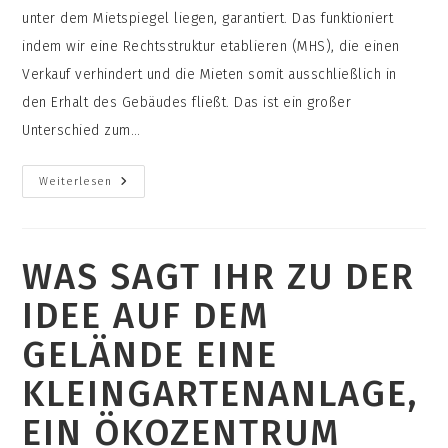
unter dem Mietspiegel liegen, garantiert. Das funktioniert
indem wir eine Rechtsstruktur etablieren (MHS), die einen
Verkauf verhindert und die Mieten somit ausschließlich in
den Erhalt des Gebäudes fließt. Das ist ein großer
Unterschied zum…
Wie
Weiterlesen
Leistet
Ihr
Einen
Betrag
Zu
WAS SAGT IHR ZU DER
Schaffung
Von
Sozialer
IDEE AUF DEM
Gerechtigkeit?
GELÄNDE EINE
KLEINGARTENANLAGE,
EIN ÖKOZENTRUM