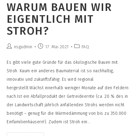
WARUM BAUEN WIR
Euch
Groß
Geschrieben
EIGENTLICH MIT
Und
Ihr
Wollt
STROH?
Einen
Lernort
Für
Menschen
Beitrags-
Schaffen,
Beitrag
Beitrags-
nsgadmin
17. Mai 2021
FAQ
Könnt
Autor:
veröffentlicht:
Kategorie:
Ihr
Das
Es gibt viele gute Gründe für das ökologische Bauen mit
Näher
Beschreiben?
Stroh. Kaum ein anderes Baumaterial ist so nachhaltig,
innovativ und zukunftsfähig: Es wird regional
hergestellt.Wächst innerhalb weniger Monate auf den Feldern
nach.Ist ein Abfallprodukt der Getreideernte (ca. 20 % des in
der Landwirtschaft jährlich anfallenden Strohs werden nicht
benötigt – genug für die Wärmedämmung von bis zu 350.000
Einfamilienhäusern!). Zudem ist Stroh ein…