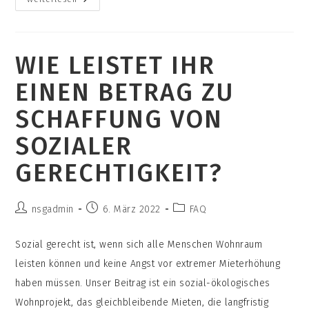
Wollt
Ihr
Euer
Projekt
Auf
WIE LEISTET IHR
Dem
Gelände
Der
EINEN BETRAG ZU
Alten
Stadtgärtnerei
Umsetzen?
SCHAFFUNG VON
SOZIALER
GERECHTIGKEIT?
Beitrags-
Beitrag
Beitrags-
nsgadmin
6. März 2022
FAQ
Autor:
veröffentlicht:
Kategorie:
Sozial gerecht ist, wenn sich alle Menschen Wohnraum
leisten können und keine Angst vor extremer Mieterhöhung
haben müssen. Unser Beitrag ist ein sozial-ökologisches
Wohnprojekt, das gleichbleibende Mieten, die langfristig