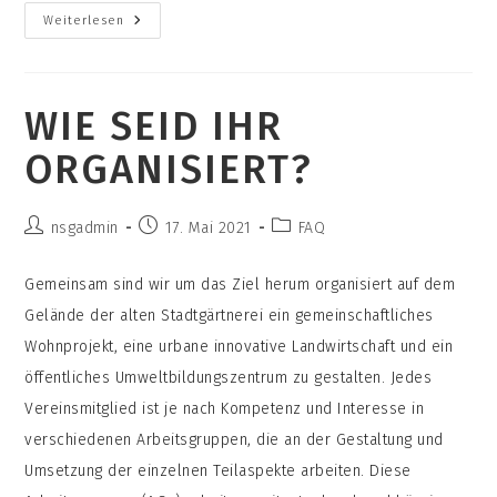
Ist
Weiterlesen
Das
Messdorfer
Feld
Von
Eurer
WIE SEID IHR
Bebauung
Betroffen?
ORGANISIERT?
Beitrags-
Beitrag
Beitrags-
nsgadmin
17. Mai 2021
FAQ
Autor:
veröffentlicht:
Kategorie:
Gemeinsam sind wir um das Ziel herum organisiert auf dem
Gelände der alten Stadtgärtnerei ein gemeinschaftliches
Wohnprojekt, eine urbane innovative Landwirtschaft und ein
öffentliches Umweltbildungszentrum zu gestalten. Jedes
Vereinsmitglied ist je nach Kompetenz und Interesse in
verschiedenen Arbeitsgruppen, die an der Gestaltung und
Umsetzung der einzelnen Teilaspekte arbeiten. Diese