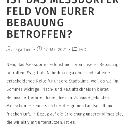
Verwirklichen
Und
FELD VON EURER
Profitiert
Nur
Ihr
BEBAUUNG
Von
Der
Sehr
BETROFFEN?
Bevorzugten
Wohngegend?
Beitrags-
Beitrag
Beitrags-
nsgadmin
17. Mai 2021
FAQ
Autor:
veröffentlicht:
Kategorie:
Nein, das Messdorfer Feld ist nicht von unserer Bebauung
betroffen! Es gilt als Naherholungsgebiet und hat eine
entscheidende Rolle für unsere Stadtklima, weil es v.a. im
Sommer wichtige Frisch- und Kaltluftschneisen bietet.
Heimische Tierarten haben hier ihr Zuhause gefunden.
Menschen erfreuen sich hier der grünen Landschaft und
frischen Luft. In Bezug auf die Erreichung unserer Klimaziele,
die wir aktiv mit unterstützen, ist es…