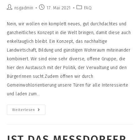
Beitrags-
Beitrag
Beitrags-
nsgadmin
17. Mai 2021
FAQ
Autor:
veröffentlicht:
Kategorie:
Nein, wir wollen ein komplett neues, gut durchdachtes und
ganzheitliches Konzept in die Welt bringen, damit diese auch
enkeltauglich bleibt. Ein Konzept, das nachhaltige
Landwirtschaft, Bildung und günstigen Wohnraum miteinander
kombiniert. Wir sind eine sehr diverse, offene Gruppe, die
hier den Austausch mit der Politik, der Verwaltung und den
BürgerInnen sucht.Zudem öffnen wir durch
Gemeinwohlorientierung unsere Türen für alle Interessierte
und laden zum…
Wollt
Weiterlesen
Ihr
Nicht
Nur
Einfach
Euren
IST DAS MESSDORFER
Wohntraum