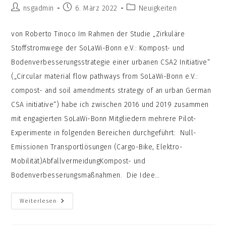
Beitrags-
Beitrag
Beitrags-
nsgadmin
6. März 2022
Neuigkeiten
Autor:
veröffentlicht:
Kategorie:
von Roberto Tinoco Im Rahmen der Studie „Zirkuläre
Stoffstromwege der SoLaWi-Bonn e.V.: Kompost- und
Bodenverbesserungsstrategie einer urbanen CSA2 Initiative“
(„Circular material flow pathways from SoLaWi-Bonn e.V.:
compost- and soil amendments strategy of an urban German
CSA initiative“) habe ich zwischen 2016 und 2019 zusammen
mit engagierten SoLaWi-Bonn Mitgliedern mehrere Pilot-
Experimente in folgenden Bereichen durchgeführt: Null-
Emissionen Transportlösungen (Cargo-Bike, Elektro-
Mobilität)AbfallvermeidungKompost- und
Bodenverbesserungsmaßnahmen. Die Idee…
Papierherstellung
Weiterlesen
Aus
Pflanzenresten
Und