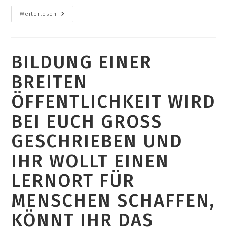
Warum
Weiterlesen
Ist
Euch
Die
Verbindung
Von
BILDUNG EINER
Wohnen,
Lernen
Und
BREITEN
Ernähren
Wichtig?
ÖFFENTLICHKEIT WIRD
BEI EUCH GROSS G
ESCHRIEBEN UND I
HR WOLLT EINEN L
ERNORT FÜR M
ENSCHEN SCHAFFEN, K
ÖNNT IHR DAS N