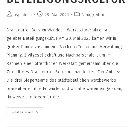
Beitrags-
Beitrag
Beitrags-
nsgadmin
28. Mai 2025
Neuigkeiten
Autor:
veröffentlicht:
Kategorie:
Dransdorfer Berg im Wandel – Werkstattverfahren als
gelebte Beteiligungskultur Am 20. Mai 2025 kamen wir in
großer Runde zusammen – Vertreter*innen aus Verwaltung,
Planung, Zivilgesellschaft und Nachbarschaft –, um im
Rahmen einer öffentlichen Werkstatt gemeinsam über die
Zukunft des Dransdorfer Bergs nachzudenken. Der Anlass:
Die drei Siegerteams des städtebaulichen Wettbewerbs
präsentierten ihre Entwürfe, und wir alle waren eingeladen,
Hinweise und Ideen für die…
Dransdorfer
Weiterlesen
Berg
Im
Wandel
–
Werkstattverfahren