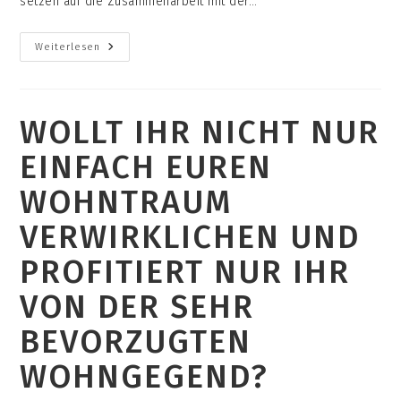
setzen auf die Zusammenarbeit mit der…
Wer
Weiterlesen
Seid
Ihr
Und
Was
Ist
WOLLT IHR NICHT NUR
Euch
Wichtig?
EINFACH EUREN
WOHNTRAUM
VERWIRKLICHEN UND
PROFITIERT NUR IHR
VON DER SEHR
BEVORZUGTEN
WOHNGEGEND?