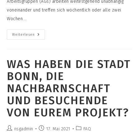
Arbeitsgruppen (AGs) arbeiten weitestgehend unabhängig
voneinander und treffen sich wöchentlich oder alle zwei
Wochen.…
Wie
Weiterlesen
Seid
Ihr
Organisiert?
WAS HABEN DIE STADT
BONN, DIE
NACHBARNSCHAFT
UND BESUCHENDE
VON EUREM PROJEKT?
Beitrags-
Beitrag
Beitrags-
nsgadmin
17. Mai 2021
FAQ
Autor:
veröffentlicht:
Kategorie: