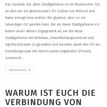
Das Gelände der alten Stadtgärtnerei ist ein Boennscher Ort,
an dem wir ein gemeinsames (Er-)Leben von Mensch und
Natur ermöglichen wollen. Wir glauben, dass es ein
lebendiger Ort werden kann. Wir als Neue Stadtgärtnerei e.V.
bieten unser aktives Engagement an, um die Neue
Stadtgärtnerei mit Wohnbau, Umweltbildungszentrum und
Agroforstsystem zu gestalten und möchten damit den Ort als
Gestaltungsraum mit interessanten Angeboten (Freizeit,
Austausch,…
Was
Weiterlesen
Haben
Die
Stadt
Bonn,
Die
WARUM IST EUCH DIE
Nachbarnschaft
Und
Besuchende
VERBINDUNG VON
Von
Eurem
Projekt?