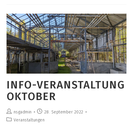
Stellen
Sich
Vor
INFO-VERANSTALTUNG
OKTOBER
Beitrags-
Beitrag
nsgadmin
28. September 2022
Autor:
veröffentlicht:
Beitrags-
Veranstaltungen
Kategorie: