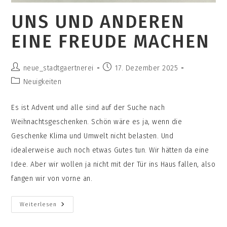
UNS UND ANDEREN
EINE FREUDE MACHEN
Beitrags-
Beitrag
neue_stadtgaertnerei
17. Dezember 2025
Autor:
veröffentlicht:
Beitrags-
Neuigkeiten
Kategorie:
Es ist Advent und alle sind auf der Suche nach
Weihnachtsgeschenken. Schön wäre es ja, wenn die
Geschenke Klima und Umwelt nicht belasten. Und
idealerweise auch noch etwas Gutes tun. Wir hätten da eine
Idee. Aber wir wollen ja nicht mit der Tür ins Haus fallen, also
fangen wir von vorne an.
Uns
Weiterlesen
Und
Anderen
Eine