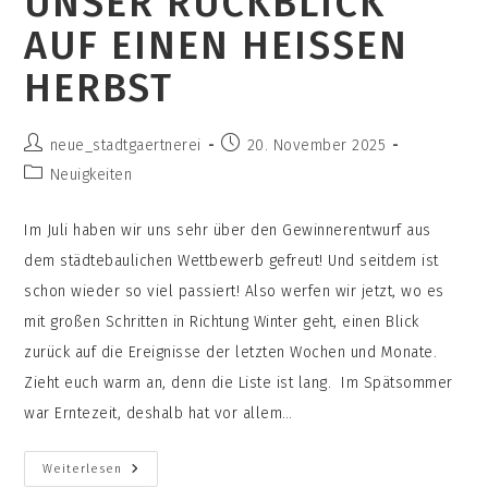
UNSER RÜCKBLICK
AUF EINEN HEISSEN H
ERBST
Beitrags-
Beitrag
neue_stadtgaertnerei
20. November 2025
Autor:
veröffentlicht:
Beitrags-
Neuigkeiten
Kategorie:
Im Juli haben wir uns sehr über den Gewinnerentwurf aus
dem städtebaulichen Wettbewerb gefreut! Und seitdem ist
schon wieder so viel passiert! Also werfen wir jetzt, wo es
mit großen Schritten in Richtung Winter geht, einen Blick
zurück auf die Ereignisse der letzten Wochen und Monate.
Zieht euch warm an, denn die Liste ist lang. Im Spätsommer
war Erntezeit, deshalb hat vor allem…
Vom
Weiterlesen
Acker