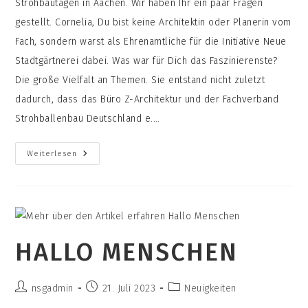
Strohbautagen in Aachen. Wir haben Ihr ein paar Fragen
gestellt. Cornelia, Du bist keine Architektin oder Planerin vom
Fach, sondern warst als Ehrenamtliche für die Initiative Neue
Stadtgärtnerei dabei. Was war für Dich das Faszinierenste?
Die große Vielfalt an Themen. Sie entstand nicht zuletzt
dadurch, dass das Büro Z-Architektur und der Fachverband
Strohballenbau Deutschland e.…
Cornelia
Weiterlesen
Bei
Den
Strohbautagen
In
Aachen
HALLO MENSCHEN
Beitrags-
Beitrag
Beitrags-
nsgadmin
21. Juli 2023
Neuigkeiten
Autor:
veröffentlicht:
Kategorie: