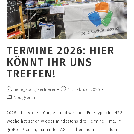
TERMINE 2026: HIER
KÖNNT IHR UNS
TREFFEN!
Beitrags-
Beitrag
neue_stadtgaertnerei
13. Februar 2026
Autor:
veröffentlicht:
Beitrags-
Neuigkeiten
Kategorie:
2026 ist in vollem Gange – und wir auch! Eine typische NSG-
Woche hat schon wieder mindestens drei Termine – mal im
großen Plenum, mal in den AGs, mal online, mal auf dem