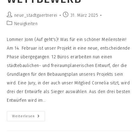
Beitrags-
Beitrag
neue_stadtgaertnerei
31. März 2025
Autor:
veröffentlicht:
Beitrags-
Neuigkeiten
Kategorie:
Lommer Jonn (Auf geht's)! Was für ein schöner Meilenstein!
Am 14. Februar ist unser Projekt in eine neue, entscheidende
Phase übergegangen. 12 Büros erarbeiten nun einen
städtebaulichen- und freiraumplanerischen Entwurf, der die
Grundlagen für den Bebauungsplan unseres Projekts sein
wird. Eine Jury, in der auch unser Mitglied Cornelia sitzt, wird
drei der Entwürfe als Sieger auswählen. Aus den drei besten
Entwürfen wird im…
Auftakt
Weiterlesen
Für
Den
Städtebaulichen
Wettbewerb