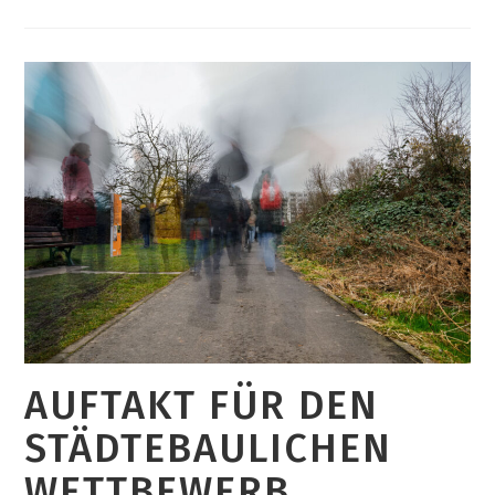
Für
Die
Bewertung
Der
Städtebaulichen
Entwürfe
AUFTAKT FÜR DEN
STÄDTEBAULICHEN
WETTBEWERB