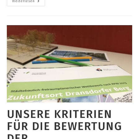
Dransdorfer
Weiterlesen
Berg
Im
Wandel
–
Werkstattverfahren
Als
Gelebte
Beteiligungskultur
UNSERE KRITERIEN
FÜR DIE BEWERTUNG
DER