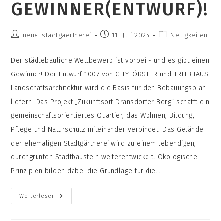
GEWINNER(ENTWURF)!
Beitrags-
Beitrag
Beitrags-
neue_stadtgaertnerei
11. Juli 2025
Neuigkeiten
Autor:
veröffentlicht:
Kategorie:
Der städtebauliche Wettbewerb ist vorbei - und es gibt einen
Gewinner! Der Entwurf 1007 von CITYFÖRSTER und TREIBHAUS
Landschaftsarchitektur wird die Basis für den Bebauungsplan
liefern. Das Projekt „Zukunftsort Dransdorfer Berg“ schafft ein
gemeinschaftsorientiertes Quartier, das Wohnen, Bildung,
Pflege und Naturschutz miteinander verbindet. Das Gelände
der ehemaligen Stadtgärtnerei wird zu einem lebendigen,
durchgrünten Stadtbaustein weiterentwickelt. Ökologische
Prinzipien bilden dabei die Grundlage für die…
Zeit
Weiterlesen
Zum
Feiern:
Wir